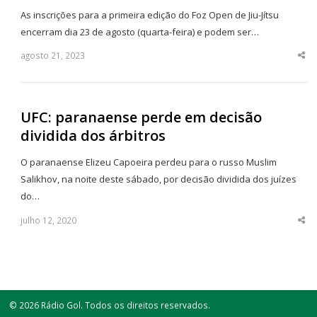
As inscrições para a primeira edição do Foz Open de Jiu-Jítsu
encerram dia 23 de agosto (quarta-feira) e podem ser…
agosto 21, 2023
Sha
thi
po
UFC: paranaense perde em decisão
dividida dos árbitros
O paranaense Elizeu Capoeira perdeu para o russo Muslim
Salikhov, na noite deste sábado, por decisão dividida dos juízes
do…
julho 12, 2020
Sha
thi
po
© 2026 Rádio Gol. Todos os direitos reservados.