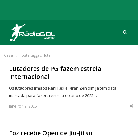
Procu
Rádio Gol
Há mais de 20 anos com as melhores coberturas
Casa
Posts tagged:
luta
Lutadores de PG fazem estreia
internacional
Os lutadores irmãos Rani Rex e Riran Zenidim já têm data
marcada para fazer a estreia do ano de 2025…
janeiro 19, 2025
Sha
thi
po
Foz recebe Open de Jiu-Jitsu