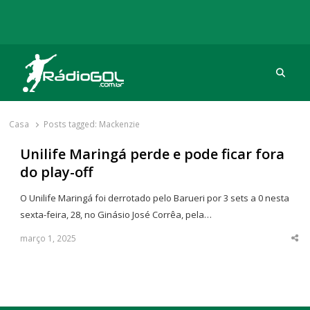
Procu
Rádio Gol
Há mais de 20 anos com as melhores coberturas
Casa
Posts tagged:
Mackenzie
Unilife Maringá perde e pode ficar fora
do play-off
O Unilife Maringá foi derrotado pelo Barueri por 3 sets a 0 nesta
sexta-feira, 28, no Ginásio José Corrêa, pela…
março 1, 2025
Sha
thi
po