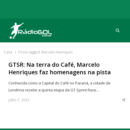
Procu
Rádio Gol
Há mais de 20 anos com as melhores coberturas
Casa
Posts tagged:
Marcelo Henriques
GTSR: Na terra do Café, Marcelo
Henriques faz homenagens na pista
Conhecida como a Capital do Café no Paraná, a cidade de
Londrina recebe a quinta etapa da GT Sprint Race…
julho 7, 2022
Sha
thi
po