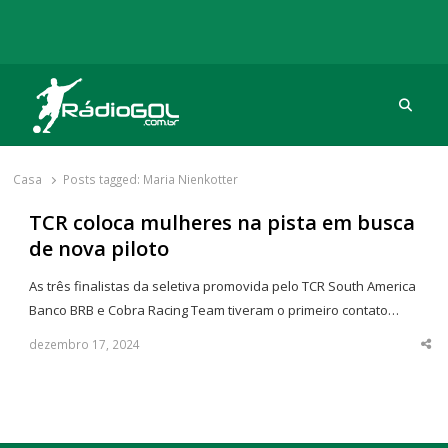
Procu
Rádio Gol
Há mais de 20 anos com as melhores coberturas
Casa
Posts tagged:
Maria Nienkotter
TCR coloca mulheres na pista em busca
de nova piloto
As três finalistas da seletiva promovida pelo TCR South America
Banco BRB e Cobra Racing Team tiveram o primeiro contato…
dezembro 17, 2024
Sha
thi
po