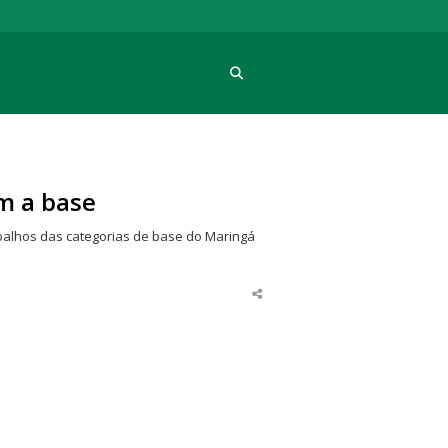
Procura
m a base
rabalhos das categorias de base do Maringá
Share
this
post