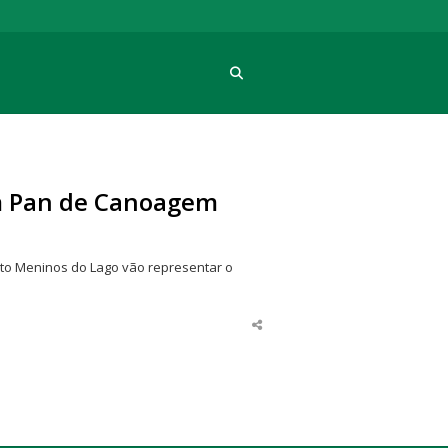
Procura
m Pan de Canoagem
jeto Meninos do Lago vão representar o
Share
this
post