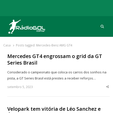
Procu
Rádio Gol
Há mais de 20 anos com as melhores coberturas
Casa
Posts tagged:
Mercedes-Benz AMG GT4
Mercedes GT4 engrossam o grid da GT
Series Brasil
Considerado o campeonato que coloca os carros dos sonhos na
pista, a GT Series Brasil está prestes a receber reforços…
setembro 5, 2023
Sha
thi
po
Velopark tem vitória de Léo Sanchez e