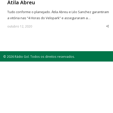
Átila Abreu
Tudo conforme o planejado. Átila Abreu e Léo Sanchez garantiram
a vitória nas “4 Horas do Velopark” e asseguraram a…
outubro 12, 2020
Sha
thi
po
© 2026 Rádio Gol. Todos os direitos reservados.