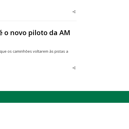
Share
this
post
é o novo piloto da AM
 que os caminhões voltarem às pistas a
Share
this
post