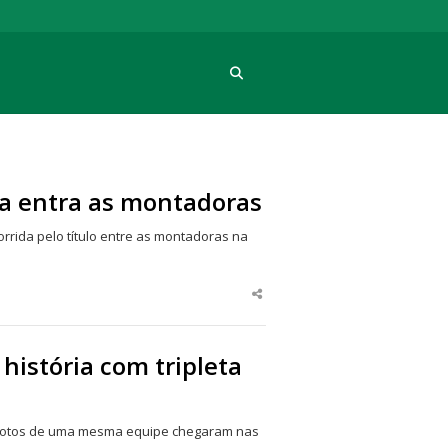
Procura
a entra as montadoras
rida pelo título entre as montadoras na
Share
this
post
história com tripleta
 pilotos de uma mesma equipe chegaram nas