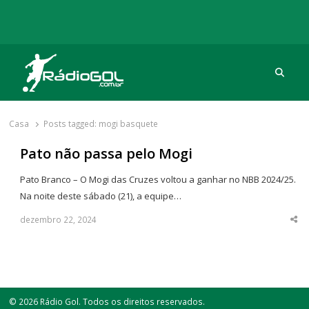
Procu
Rádio Gol
Há mais de 20 anos com as melhores coberturas
Casa
Posts tagged:
mogi basquete
Pato não passa pelo Mogi
Pato Branco – O Mogi das Cruzes voltou a ganhar no NBB 2024/25.
Na noite deste sábado (21), a equipe…
dezembro 22, 2024
Sha
thi
po
© 2026 Rádio Gol. Todos os direitos reservados.