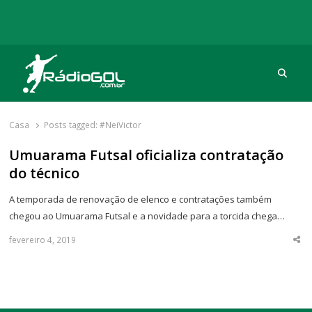
Procu
Rádio Gol
Há mais de 20 anos com as melhores coberturas
Casa
Posts tagged:
#NeiVictor
Umuarama Futsal oficializa contratação
do técnico
A temporada de renovação de elenco e contratações também
chegou ao Umuarama Futsal e a novidade para a torcida chega…
fevereiro 4, 2019
Sha
thi
po