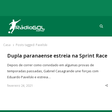
Procu
Rádio Gol
Há mais de 20 anos com as melhores coberturas
Casa
Posts tagged:
Pavelski
Dupla paranaense estreia na Sprint Race
Depois de correr como convidado em algumas provas de
temporadas passadas, Gabriel Casagrande une forças com
Eduardo Pavelski e estreia…
fevereiro 24, 2021
Sha
thi
po