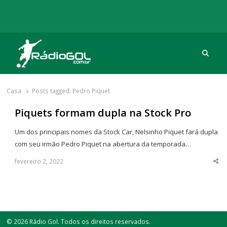
Procu
Rádio Gol
Há mais de 20 anos com as melhores coberturas
Casa
Posts tagged:
Pedro Piquet
Piquets formam dupla na Stock Pro
Um dos principais nomes da Stock Car, Nelsinho Piquet fará dupla
com seu irmão Pedro Piquet na abertura da temporada…
fevereiro 2, 2022
Sha
thi
po
© 2026 Rádio Gol. Todos os direitos reservados.