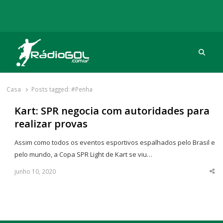
Procu
Rádio Gol
Há mais de 20 anos com as melhores coberturas
Casa
Posts tagged:
#Penha
Kart: SPR negocia com autoridades para
realizar provas
Assim como todos os eventos esportivos espalhados pelo Brasil e
pelo mundo, a Copa SPR Light de Kart se viu…
junho 10, 2020
Sha
thi
po