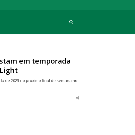
Procura
postam em temporada
Light
rada de 2025 no próximo final de semana no
Share
this
post