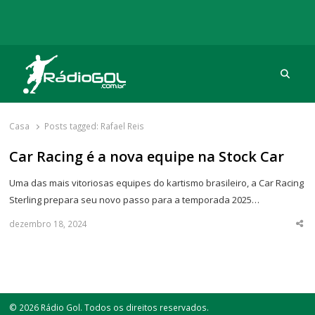
Procu
Rádio Gol
Há mais de 20 anos com as melhores coberturas
Casa
Posts tagged:
Rafael Reis
Car Racing é a nova equipe na Stock Car
Uma das mais vitoriosas equipes do kartismo brasileiro, a Car Racing
Sterling prepara seu novo passo para a temporada 2025…
dezembro 18, 2024
Sha
thi
po
© 2026 Rádio Gol. Todos os direitos reservados.