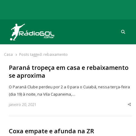
Procu
Rádio Gol
Há mais de 20 anos com as melhores coberturas
Casa
Posts tagged:
rebaixamento
Paraná tropeça em casa e rebaixamento
se aproxima
O Paraná Clube perdeu por 2 a 0 para o Cuiabá, nessa terça-feira
(dia 19) à noite, na Vila Capanema,…
janeiro 20, 2021
Sha
thi
po
Coxa empate e afunda na ZR