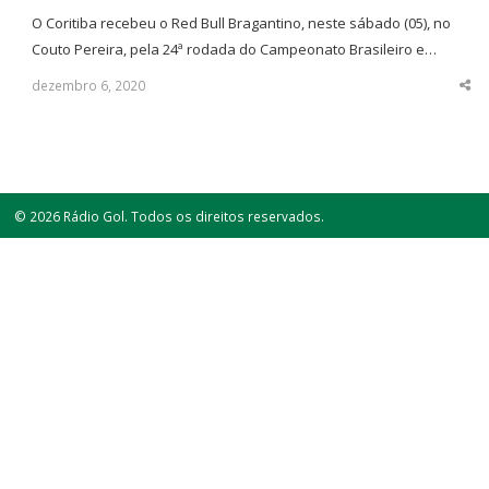
O Coritiba recebeu o Red Bull Bragantino, neste sábado (05), no
Couto Pereira, pela 24ª rodada do Campeonato Brasileiro e…
dezembro 6, 2020
Sha
thi
po
© 2026 Rádio Gol. Todos os direitos reservados.