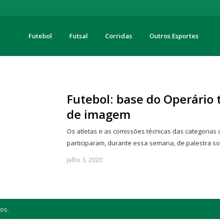
Futebol
Futsal
Corridas
Outros Esportes
turas
Futebol: base do Operário 
de imagem
Os atletas e as comissões técnicas das categorias 
participaram, durante essa semana, de palestra s
julho 3, 2020
os.