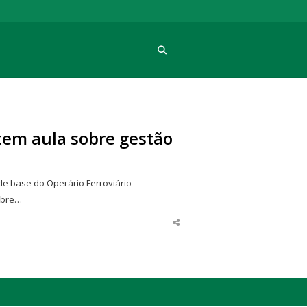
Procura
tem aula sobre gestão
de base do Operário Ferroviário
obre…
Share
this
post