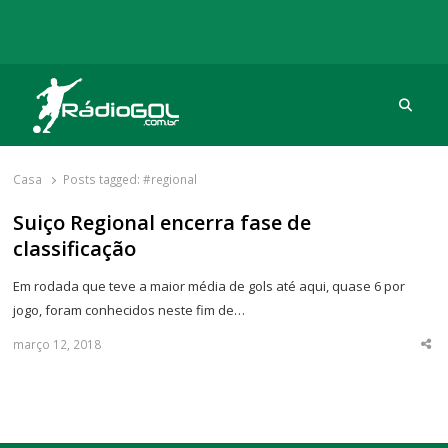
Procu
Rádio Gol
Há mais de 20 anos com as melhores coberturas
Casa
Posts tagged:
#regional
Suiço Regional encerra fase de
classificação
Em rodada que teve a maior média de gols até aqui, quase 6 por
jogo, foram conhecidos neste fim de…
março 12, 2018
Sha
thi
po