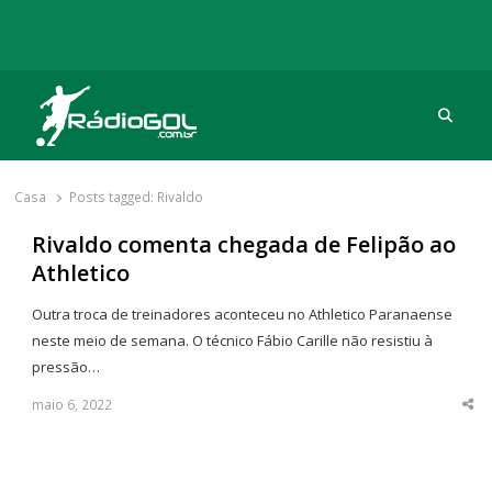
Procu
Rádio Gol
Há mais de 20 anos com as melhores coberturas
Casa
Posts tagged:
Rivaldo
Rivaldo comenta chegada de Felipão ao
Athletico
Outra troca de treinadores aconteceu no Athletico Paranaense
neste meio de semana. O técnico Fábio Carille não resistiu à
pressão…
maio 6, 2022
Sha
thi
po