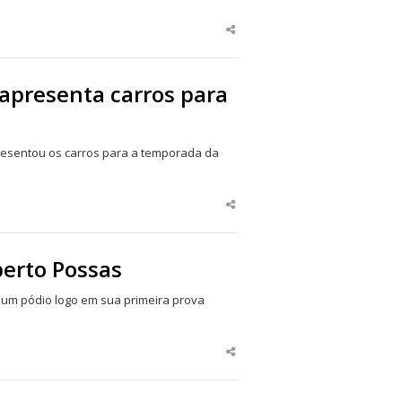
Share
this
post
apresenta carros para
presentou os carros para a temporada da
Share
this
post
berto Possas
 um pódio logo em sua primeira prova
Share
this
post