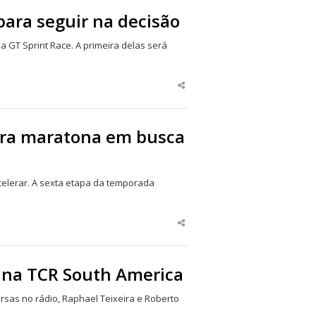
para seguir na decisão
 GT Sprint Race. A primeira delas será
Share
this
post
ara maratona em busca
celerar. A sexta etapa da temporada
Share
this
post
m na TCR South America
sas no rádio, Raphael Teixeira e Roberto