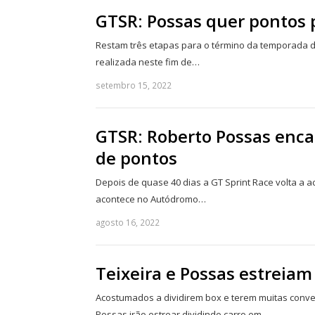
GTSR: Possas quer pontos 
Restam três etapas para o término da temporada da
realizada neste fim de…
setembro 15, 2022
GTSR: Roberto Possas enc
de pontos
Depois de quase 40 dias a GT Sprint Race volta a a
acontece no Autódromo…
agosto 16, 2022
Teixeira e Possas estreia
Acostumados a dividirem box e terem muitas conver
Possas irão estrear dividindo carro em…