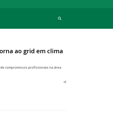
Procura
orna ao grid em clima
a de compromissos profissionais na área
Share
this
post