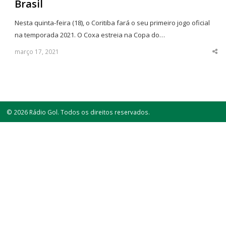
Brasil
Nesta quinta-feira (18), o Coritiba fará o seu primeiro jogo oficial
na temporada 2021. O Coxa estreia na Copa do…
março 17, 2021
Sha
thi
po
© 2026 Rádio Gol. Todos os direitos reservados.