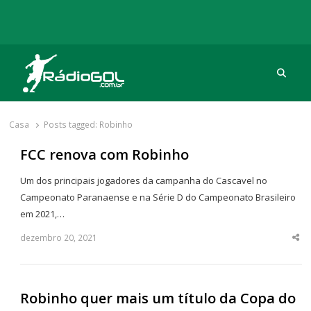
Procu
Rádio Gol
Há mais de 20 anos com as melhores coberturas
Casa
Posts tagged:
Robinho
FCC renova com Robinho
Um dos principais jogadores da campanha do Cascavel no
Campeonato Paranaense e na Série D do Campeonato Brasileiro
em 2021,…
dezembro 20, 2021
Sha
thi
po
Robinho quer mais um título da Copa do