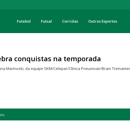
Futebol
Futsal
Corridas
Outros Esportes
turas
ebra conquistas na temporada
ana Marinoski, da equipe SKM/Celepar/Clínica Pneumoair/Brain Treinamen
os.