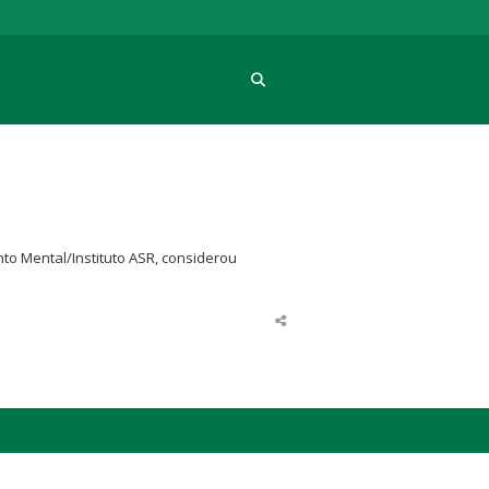
Procura
to Mental/Instituto ASR, considerou
Share
this
post