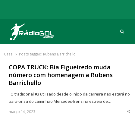
Procu
Rádio Gol
Há mais de 20 anos com as melhores coberturas
Casa
Posts tagged:
Rubens Barrichello
COPA TRUCK: Bia Figueiredo muda
número com homenagem a Rubens
Barrichello
O tradicional #3 utilizado desde o início da carreira não estará no
para-brisa do caminhão Mercedes-Benz na estreia de…
março 14, 2023
Sha
thi
po