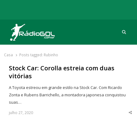
Procu
Rádio Gol
Há mais de 20 anos com as melhores coberturas
Casa
Posts tagged:
Rubinho
Stock Car: Corolla estreia com duas
vitórias
A Toyota estreou em grande estilo na Stock Car. Com Ricardo
Zonta e Rubens Barrichello, a montadora japonesa conquistou
suas…
julho 27, 2020
Sha
thi
po