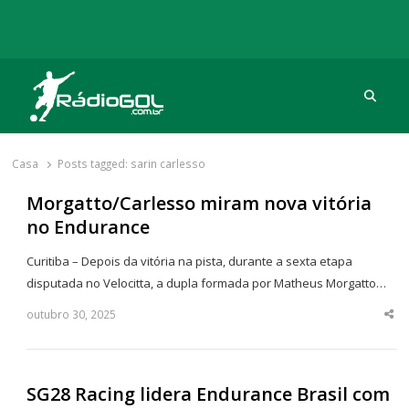
Procu
Rádio Gol
Há mais de 20 anos com as melhores coberturas
Casa
Posts tagged:
sarin carlesso
Morgatto/Carlesso miram nova vitória
no Endurance
Curitiba – Depois da vitória na pista, durante a sexta etapa
disputada no Velocitta, a dupla formada por Matheus Morgatto…
outubro 30, 2025
Sha
thi
po
SG28 Racing lidera Endurance Brasil com