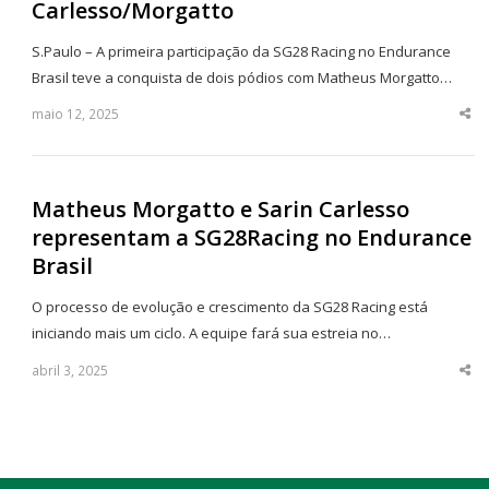
Carlesso/Morgatto
S.Paulo – A primeira participação da SG28 Racing no Endurance
Brasil teve a conquista de dois pódios com Matheus Morgatto…
maio 12, 2025
Sha
thi
po
Matheus Morgatto e Sarin Carlesso
representam a SG28Racing no Endurance
Brasil
O processo de evolução e crescimento da SG28 Racing está
iniciando mais um ciclo. A equipe fará sua estreia no…
abril 3, 2025
Sha
thi
po