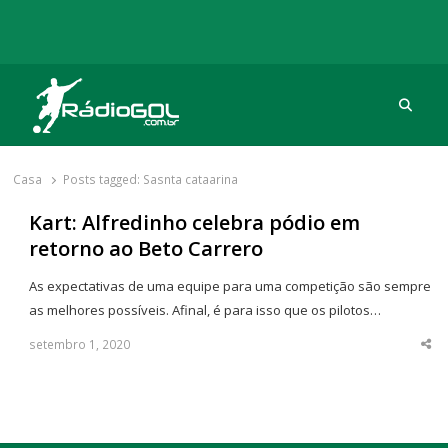
Procu
Rádio Gol
Há mais de 20 anos com as melhores coberturas
Casa
Posts tagged:
Sasnta cataarina
Kart: Alfredinho celebra pódio em
retorno ao Beto Carrero
As expectativas de uma equipe para uma competição são sempre
as melhores possíveis. Afinal, é para isso que os pilotos…
setembro 1, 2020
Sha
thi
po