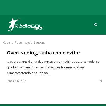
Procu
Rádio Gol
Há mais de 20 anos com as melhores coberturas
Casa
Posts tagged:
Saucony
Overtraining, saiba como evitar
O overtraining é uma das principais armadilhas para corredores
que buscam melhorar seu desempenho, mas acabam
comprometendo a saúde ao…
janeiro 8, 2025
Sha
thi
po