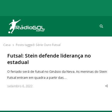
Procu
Rádio Gol
Há mais de 20 anos com as melhores coberturas
Casa
Posts tagged:
Série Ouro Futsal
Futsal: Stein defende liderança no
estadual
O feriado será de futsal no Ginásio da Neva. As meninas do Stein
Futsal entram em quadra a partir das…
setembro 6, 2022
Sha
thi
po