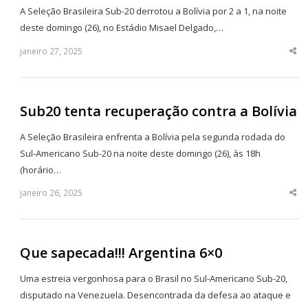
A Seleção Brasileira Sub-20 derrotou a Bolívia por 2 a 1, na noite
deste domingo (26), no Estádio Misael Delgado,…
janeiro 27, 2025
Sha
thi
po
Sub20 tenta recuperação contra a Bolívia
A Seleção Brasileira enfrenta a Bolívia pela segunda rodada do
Sul-Americano Sub-20 na noite deste domingo (26), às 18h
(horário…
janeiro 26, 2025
Sha
thi
po
Que sapecada!!! Argentina 6×0
Uma estreia vergonhosa para o Brasil no Sul-Americano Sub-20,
disputado na Venezuela. Desencontrada da defesa ao ataque e