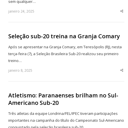
sem qualquer…
janeiro 24, 2025
Sha
thi
po
Seleção sub-20 treina na Granja Comary
Após se apresentar na Granja Comary, em Teresópolis (RJ), nesta
terça-feira (7), a Seleção Brasileira Sub-20 realizou seu primeiro
treino…
janeiro 8, 2025
Sha
thi
po
Atletismo: Paranaenses brilham no Sul-
Americano Sub-20
Três atletas da equipe Londrina/FEL/IPEC tiveram participações
importantes na campanha do título do Campeonato Sul-Americano
conquistado pela seleção brasileira sub-20…