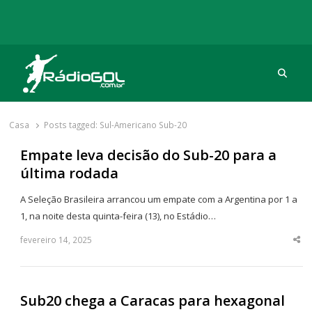
Procu
Rádio Gol
Há mais de 20 anos com as melhores coberturas
Casa
Posts tagged:
Sul-Americano Sub-20
Empate leva decisão do Sub-20 para a
última rodada
A Seleção Brasileira arrancou um empate com a Argentina por 1 a
1, na noite desta quinta-feira (13), no Estádio…
fevereiro 14, 2025
Sha
thi
po
Sub20 chega a Caracas para hexagonal