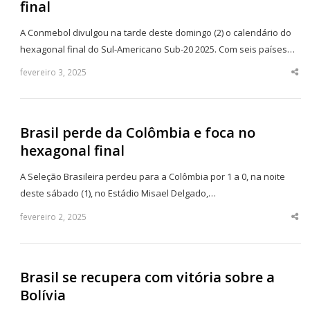
final
A Conmebol divulgou na tarde deste domingo (2) o calendário do
hexagonal final do Sul-Americano Sub-20 2025. Com seis países…
fevereiro 3, 2025
Sha
thi
po
Brasil perde da Colômbia e foca no
hexagonal final
A Seleção Brasileira perdeu para a Colômbia por 1 a 0, na noite
deste sábado (1), no Estádio Misael Delgado,…
fevereiro 2, 2025
Sha
thi
po
Brasil se recupera com vitória sobre a
Bolívia