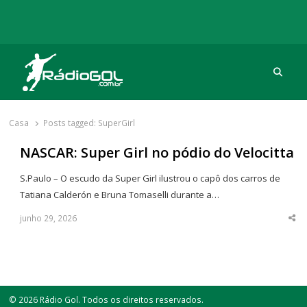
Procu
Rádio Gol
Há mais de 20 anos com as melhores coberturas
Casa
Posts tagged:
SuperGirl
NASCAR: Super Girl no pódio do Velocitta
S.Paulo – O escudo da Super Girl ilustrou o capô dos carros de
Tatiana Calderón e Bruna Tomaselli durante a…
junho 29, 2026
Sha
thi
po
© 2026 Rádio Gol. Todos os direitos reservados.