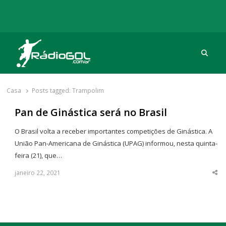
Procu
Rádio Gol
Há mais de 20 anos com as melhores coberturas
Casa
Posts tagged:
Trampolim
Pan de Ginástica será no Brasil
O Brasil volta a receber importantes competições de Ginástica. A
União Pan-Americana de Ginástica (UPAG) informou, nesta quinta-
feira (21), que…
janeiro 22, 2021
Sha
thi
po