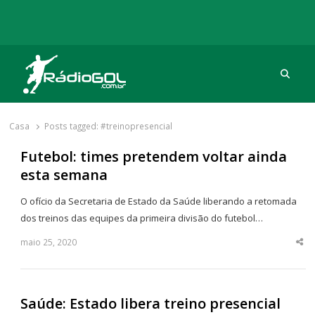
Procu
Rádio Gol
Há mais de 20 anos com as melhores coberturas
Casa
Posts tagged:
#treinopresencial
Futebol: times pretendem voltar ainda
esta semana
O ofício da Secretaria de Estado da Saúde liberando a retomada
dos treinos das equipes da primeira divisão do futebol…
maio 25, 2020
Sha
thi
po
Saúde: Estado libera treino presencial