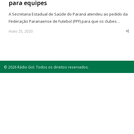
para equipes
A Secretaria Estadual de Saúde do Paraná atendeu ao pedido da
Federação Paranaense de Futebol (FPF) para que os clubes…
maio 25, 2020
Sha
thi
po
© 2026 Rádio Gol. Todos os direitos reservados.