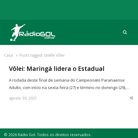
Procu
Rádio Gol
Há mais de 20 anos com as melhores coberturas
Casa
Posts tagged:
Unilife Vôlei
Vôlei: Maringá lidera o Estadual
A rodada deste final de semana do Campeonato Paranaense
Adulto, com início na sexta-feira (27) e término no domingo (29),…
agosto 30, 2021
Sha
thi
po
© 2026 Rádio Gol. Todos os direitos reservados.