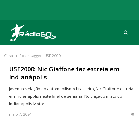
Procu
Rádio Gol
Há mais de 20 anos com as melhores coberturas
Casa
Posts tagged:
USF 2000
USF2000: Nic Giaffone faz estreia em
Indianápolis
Jovem revelação do automobilismo brasileiro, Nic Giaffone estreia
em Indianápolis neste final de semana. No traçado misto do
Indianapolis Motor…
maio 7, 2024
Sha
thi
po