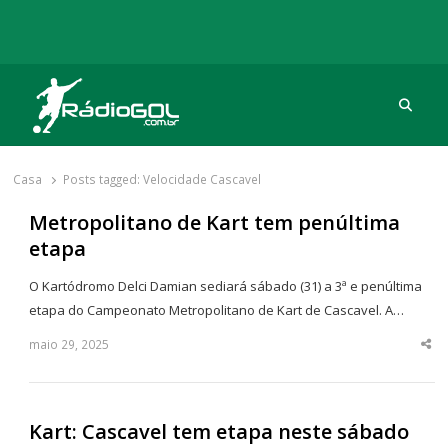
Procu
Rádio Gol
Há mais de 20 anos com as melhores coberturas
Casa
Posts tagged:
Velocidade Cascavel
Metropolitano de Kart tem penúltima
etapa
O Kartódromo Delci Damian sediará sábado (31) a 3ª e penúltima
etapa do Campeonato Metropolitano de Kart de Cascavel. A…
maio 29, 2025
Sha
thi
po
Kart: Cascavel tem etapa neste sábado