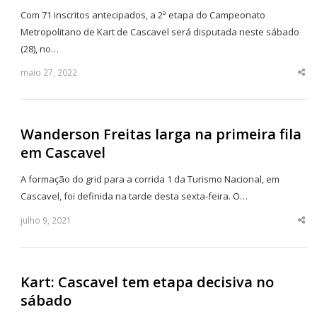
Com 71 inscritos antecipados, a 2ª etapa do Campeonato
Metropolitano de Kart de Cascavel será disputada neste sábado
(28), no…
maio 27, 2022
Sha
thi
po
Wanderson Freitas larga na primeira fila
em Cascavel
A formação do grid para a corrida 1 da Turismo Nacional, em
Cascavel, foi definida na tarde desta sexta-feira. O…
julho 9, 2021
Sha
thi
po
Kart: Cascavel tem etapa decisiva no
sábado