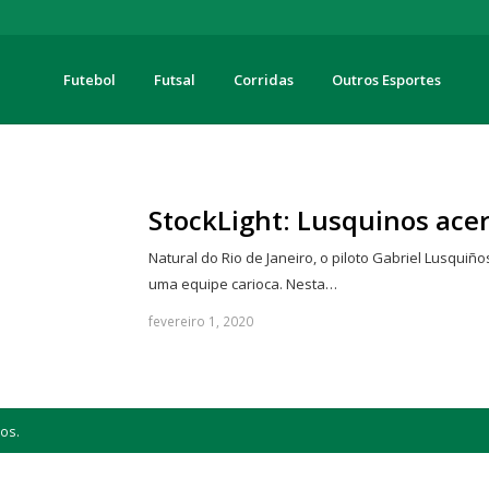
Futebol
Futsal
Corridas
Outros Esportes
turas
StockLight: Lusquinos ace
Natural do Rio de Janeiro, o piloto Gabriel Lusquiños
uma equipe carioca. Nesta…
fevereiro 1, 2020
os.