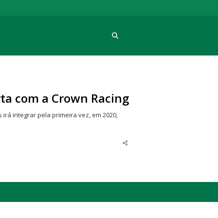
Procura
rta com a Crown Racing
 irá integrar pela primeira vez, em 2020,
Share
this
post