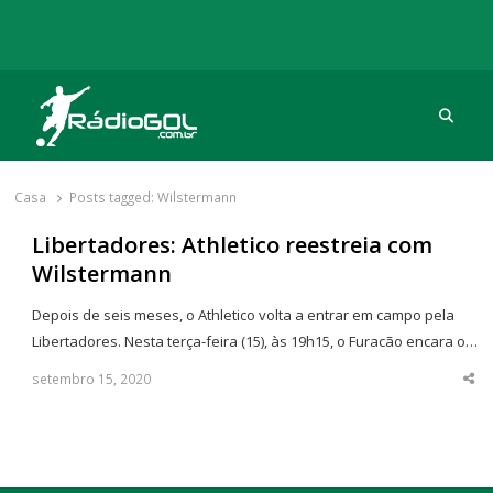
Procu
Rádio Gol
Há mais de 20 anos com as melhores coberturas
Casa
Posts tagged:
Wilstermann
Libertadores: Athletico reestreia com
Wilstermann
Depois de seis meses, o Athletico volta a entrar em campo pela
Libertadores. Nesta terça-feira (15), às 19h15, o Furacão encara o…
setembro 15, 2020
Sha
thi
po