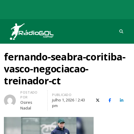
Procu
Rádio Gol
Há mais de 20 anos com as melhores coberturas
fernando-seabra-coritiba-
vasco-negociacao-
treinador-ct
Autor
POSTADO
PUBLICADO
POR
julho 1, 2026
2:43
X (Twitter)
Facebook
O Link
Osires
pm
Nadal