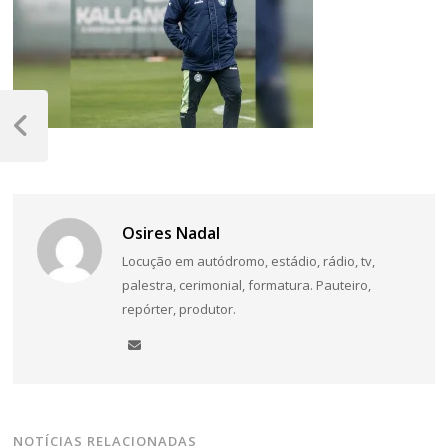
Navegação
de
Post
Anterior
Post
Osires Nadal
Locução em autódromo, estádio, rádio, tv,
palestra, cerimonial, formatura. Pauteiro,
repórter, produtor.
NOTÍCIAS RELACIONADAS