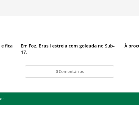
e fica
Em Foz, Brasil estreia com goleada no Sub-
À proc
17.
0 Comentários
os.