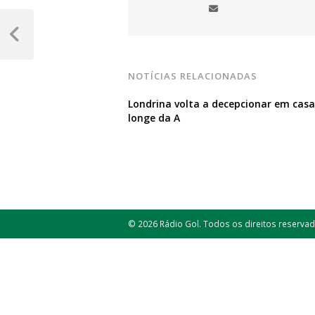
Navegação
de
Post
Anterior
Post
NOTÍCIAS RELACIONADAS
Londrina volta a decepcionar em casa 
longe da A
© 2026 Rádio Gol. Todos os direitos reservad