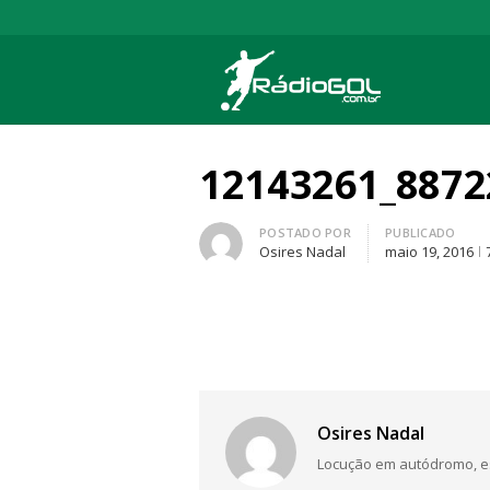
Rádio Gol
Há mais de 20 anos com as melhores cober
12143261_8872
Autor
POSTADO POR
PUBLICADO
Osires Nadal
maio 19, 2016
Osires Nadal
Locução em autódromo, está