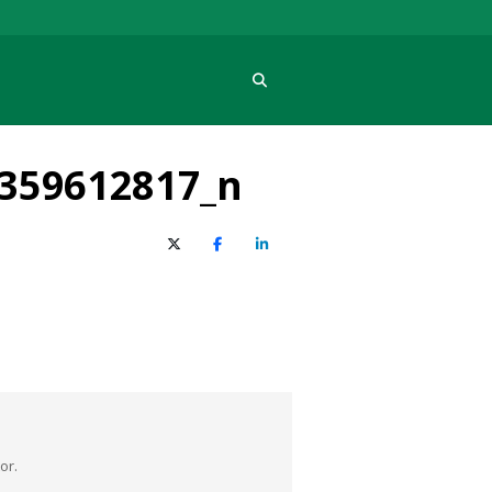
Procura
359612817_n
X (Twitter)
Facebook
O LinkedIn
or.