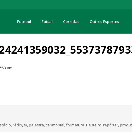
Futebol
Futsal
Corridas
Outros Esportes
turas
24241359032_5537378793
7:53 am
dio, rádio, tv, palestra, cerimonial, formatura. Pauteiro, repórter, produt