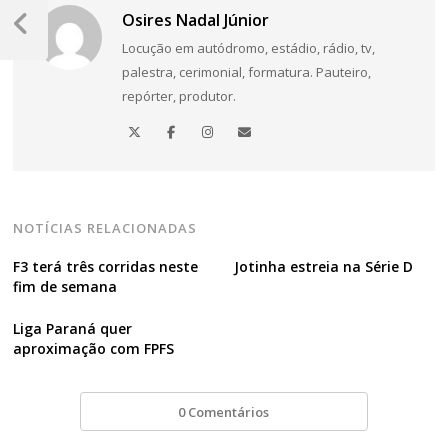
Navegação
Osires Nadal Júnior
de
Post
Locução em autódromo, estádio, rádio, tv,
Anterior
Post
palestra, cerimonial, formatura. Pauteiro,
repórter, produtor.
NOTÍCIAS RELACIONADAS
F3 terá três corridas neste
Jotinha estreia na Série D
fim de semana
Liga Paraná quer
aproximação com FPFS
0 Comentários