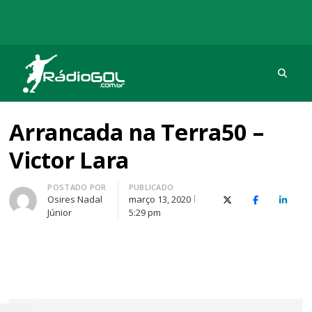
Procu
Rádio Gol
Há mais de 20 anos com as melhores coberturas
Arrancada na Terra50 –
Victor Lara
Autor
POSTADO POR
PUBLICADO
Osires Nadal
março 13, 2020
X (Twitter)
Facebook
O Link
Júnior
5:29 pm