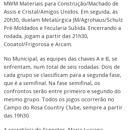
MWM Materiais para Construção/Machado de
Assis e Cristal/Amigos Unidos. Em seguida, às
20h30, duelam Metalúrgica JM/Agrohaus/Schulz
Pré-Moldados e Fecularia Subida. Encerrando a
rodada, jogam a partir das 21h30,
Cooatol/Frigorosa e Arcam.
No Municipal, as equipes das chaves A e B, se
enfrentam, num total de seis rodadas. Dois de
Navegação
cada grupo se classificam para a segunda fase,
de
que é a semifinal. Na fase semifinal, os
Post
confrontos serão entre primeiro e segundo do
mesmo grupo. Todos os jogos ocorrerão no
Campo do Rosa Country Clube, sempre a partir
das 19h30.
A secretária de Esportes, Maria Luciana