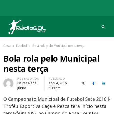
Procu
Rádio Gol
Há mais de 20 anos com as melhores coberturas
Casa
Futebol
Bola rola pelo Municipal nesta terça
Bola rola pelo Municipal
nesta terça
Autor
POSTADO POR
PUBLICADO
Osires Nadal
abril 4, 2016
X (Twitter)
Facebook
O Link
Júnior
5:39 pm
O Campeonato Municipal de Futebol Sete 2016 I-
Troféu Esportiva Caça e Pesca terá início nesta
terça-feira (05), no Campo do Rosa Country