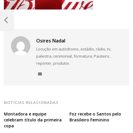
Navegação
de
Post
Anterior
Post
Osires Nadal
Locução em autódromo, estádio, rádio, tv,
palestra, cerimonial, formatura. Pauteiro,
repórter, produtor.
NOTÍCIAS RELACIONADAS
Montadora e equipe
Foz recebe o Santos pelo
celebram título da primeira
Brasileiro Feminino
copa