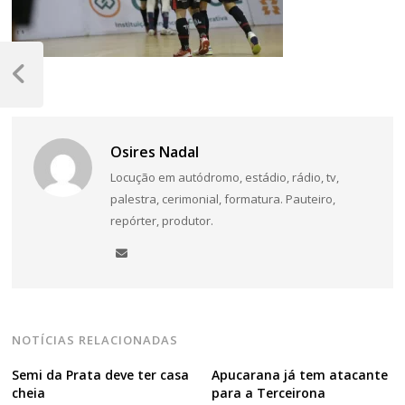
Navegação
de
Post
Anterior
Post
Osires Nadal
Locução em autódromo, estádio, rádio, tv,
palestra, cerimonial, formatura. Pauteiro,
repórter, produtor.
NOTÍCIAS RELACIONADAS
Semi da Prata deve ter casa
Apucarana já tem atacante
cheia
para a Terceirona