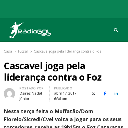
Procu
Rádio Gol
Há mais de 20 anos com as melhores coberturas
Casa
Futsal
Cascavel joga pela liderança contra o Foz
Cascavel joga pela
liderança contra o Foz
Autor
POSTADO POR
PUBLICADO
Osires Nadal
abril 17, 2017
X (Twitter)
Facebook
O Link
Júnior
6:36 pm
Nesta terça feira o Muffatão/Dom
Fiorelo/Sicredi/Cvel volta a jogar para os seus
torcedores, recebe as 19h15m o Foz Cataratas