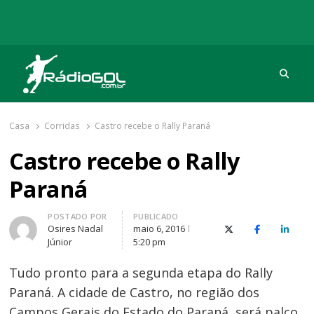
Procu
Rádio Gol
Há mais de 20 anos com as melhores coberturas
Casa
Corridas
Castro recebe o Rally Paraná
Castro recebe o Rally
Paraná
Autor
POSTADO POR
PUBLICADO
Osires Nadal
maio 6, 2016
X (Twitter)
Facebook
O Link
Júnior
5:20 pm
Tudo pronto para a segunda etapa do Rally
Paraná. A cidade de Castro, no região dos
Campos Gerais do Estado do Paraná, será palco