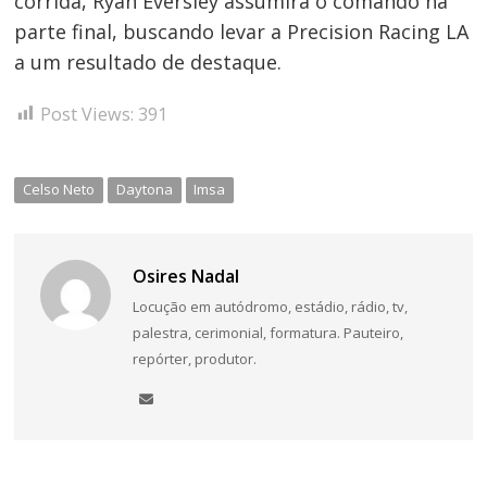
corrida, Ryan Eversley assumirá o comando na
parte final, buscando levar a Precision Racing LA
a um resultado de destaque.
Post Views:
391
Celso Neto
Daytona
Imsa
Osires Nadal
Locução em autódromo, estádio, rádio, tv,
palestra, cerimonial, formatura. Pauteiro,
repórter, produtor.