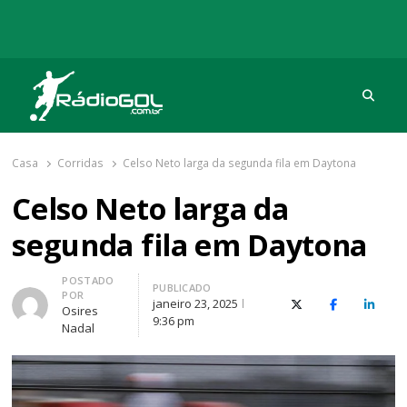
Procu
Rádio Gol
Há mais de 20 anos com as melhores coberturas
Casa
Corridas
Celso Neto larga da segunda fila em Daytona
Celso Neto larga da
segunda fila em Daytona
Autor
POSTADO
PUBLICADO
POR
janeiro 23, 2025
X (Twitter)
Facebook
O Link
Osires
9:36 pm
Nadal