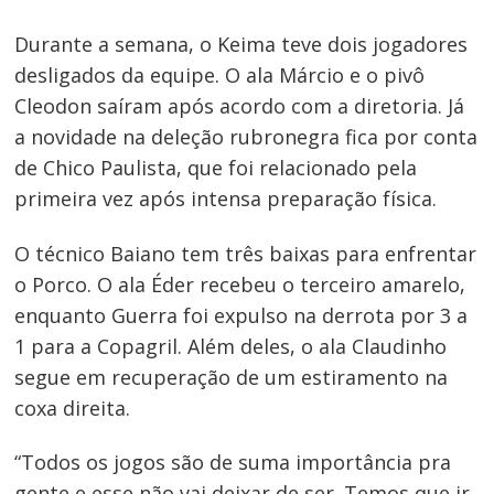
Durante a semana, o Keima teve dois jogadores
desligados da equipe. O ala Márcio e o pivô
Cleodon saíram após acordo com a diretoria. Já
a novidade na deleção rubro­negra fica por conta
de Chico Paulista, que foi relacionado pela
primeira vez após intensa preparação física.
Navegação
O técnico Baiano tem três baixas para enfrentar
de
o Porco. O ala Éder recebeu o terceiro amarelo,
Post
enquanto Guerra foi expulso na derrota por 3 a
1 para a Copagril. Além deles, o ala Claudinho
segue em recuperação de um estiramento na
coxa direita.
“Todos os jogos são de suma importância pra
gente e esse não vai deixar de ser. Temos que ir