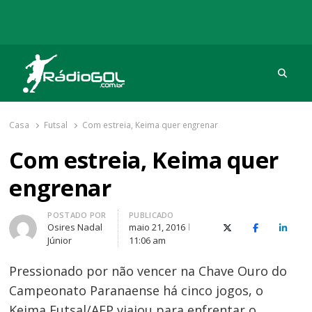
Procu
Rádio Gol
Há mais de 20 anos com as melhores coberturas
Casa
Futsal
Com estreia, Keima quer engrenar
Com estreia, Keima quer
engrenar
Autor
POSTADO POR
PUBLICADO
Osires Nadal
maio 21, 2016
X (Twitter)
Facebook
O Link
Júnior
11:06 am
Pressionado por não vencer na Chave Ouro do
Campeonato Paranaense há cinco jogos, o
Keima Futsal/AFP viajou para enfrentar o