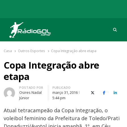
Procu
Rádio Gol
Há mais de 20 anos com as melhores coberturas
Casa
Outros Esportes
Copa Integração abre etapa
Copa Integração abre
etapa
Autor
POSTADO POR
PUBLICADO
Osires Nadal
março 31, 2016
X (Twitter)
Facebook
O Link
Júnior
5:44 pm
Atual tetracampeão da Copa Integração, o
voleibol feminino da Prefeitura de Toledo/Prati
Donaduzzi/Avotol inicia amanhã, 1º, em Céu