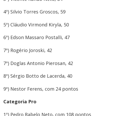
4º) Silvio Torres Groscos, 59
5º) Cláudio Virmond Kiryla, 50
6º) Edson Massaro Postalli, 47
7º) Rogério Joroski, 42
7º) Doglas Antonio Pierosan, 42
8º) Sérgio Botto de Lacerda, 40
Navegação
9º) Nestor Ferens, com 24 pontos
de
Post
Categoria Pro
1º) Pedro Rabelo Neto, com 108 pontos