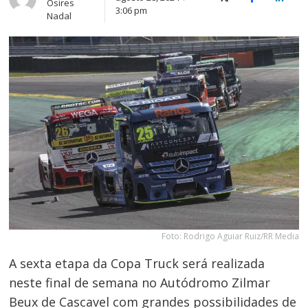
X (Twitter)
Facebook
O Link
Osires
3:06 pm
Nadal
Foto: Rodrigo Aguiar Ruiz/RR Media
A sexta etapa da Copa Truck será realizada
neste final de semana no Autódromo Zilmar
Beux de Cascavel com grandes possibilidades de